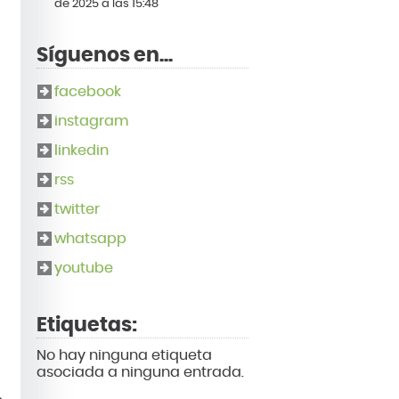
de 2025 a las 15:48
Síguenos en...
facebook
instagram
linkedin
rss
twitter
whatsapp
youtube
Etiquetas:
No hay ninguna etiqueta
asociada a ninguna entrada.