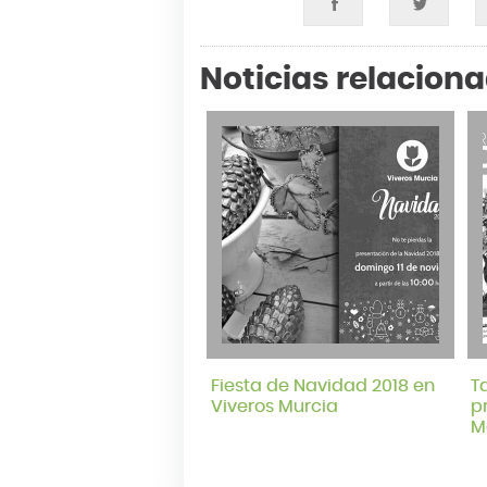
Noticias relacion
Fiesta de Navidad 2018 en
T
Viveros Murcia
p
M