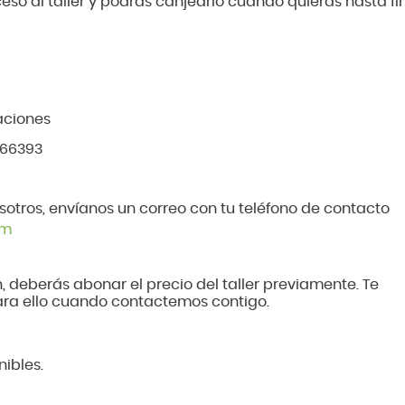
eso al taller y podrás canjearlo cuando quieras hasta fi
aciones
066393
sotros, envíanos un correo con tu teléfono de contacto
om
n, deberás abonar el precio del taller previamente. Te
para ello cuando contactemos contigo.
nibles.