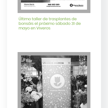
Último taller de trasplantes de
bonsáis el próximo sábado 31 de
mayo en Viveros