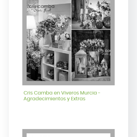
Cris Camba en Viveros Murcia -
Agradecimientos y Extras