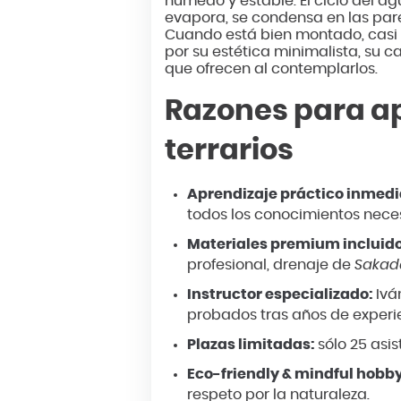
húmedo y estable. El ciclo del ag
evapora, se condensa en las pare
Cuando está bien montado, casi 
por su estética minimalista, su c
que ofrecen al contemplarlos.
Razones para ap
terrarios
Aprendizaje práctico inmedi
todos los conocimientos neces
Materiales premium incluido
profesional, drenaje de
Saka
Instructor especializado:
Ivá
probados tras años de experi
Plazas limitadas:
sólo 25 asi
Eco-friendly & mindful hobby
respeto por la naturaleza.