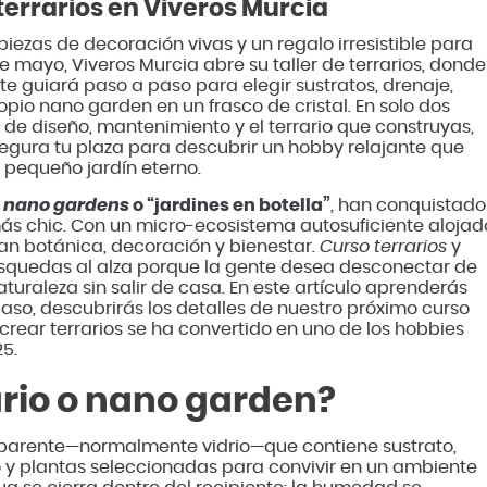
 terrarios en Viveros Murcia
piezas de decoración vivas y un regalo irresistible para
e mayo, Viveros Murcia abre su taller de terrarios, donde
e guiará paso a paso para elegir sustratos, drenaje,
pio nano garden en un frasco de cristal. En solo dos
de diseño, mantenimiento y el terrario que construyas,
asegura tu plaza para descubrir un hobby relajante que
n pequeño jardín eterno.
s
nano gardens
o “jardines en botella”
, han conquistado
 más chic. Con un micro-ecosistema autosuficiente alojad
an botánica, decoración y bienestar.
Curso terrarios
y
squedas al alza porque la gente desea desconectar de
aturaleza sin salir de casa. En este artículo aprenderás
aso, descubrirás los detalles de nuestro próximo curso
crear terrarios se ha convertido en uno de los hobbies
25.
ario o nano garden?
ansparente—normalmente vidrio—que contiene sustrato,
 y plantas seleccionadas para convivir en un ambiente