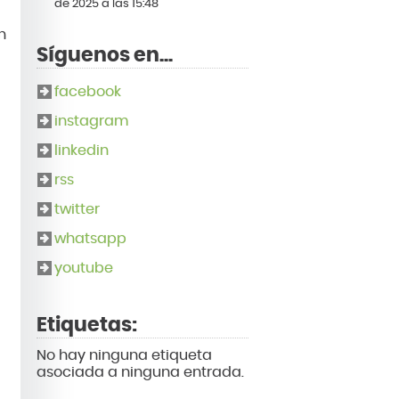
de 2025 a las 15:48
n
Síguenos en...
facebook
instagram
linkedin
rss
twitter
whatsapp
youtube
Etiquetas:
No hay ninguna etiqueta
asociada a ninguna entrada.