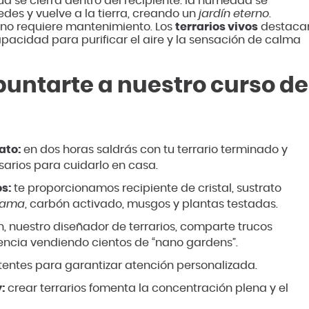
ua se cierra dentro del recipiente: la humedad se
des y vuelve a la tierra, creando un
jardín eterno
.
no requiere mantenimiento. Los
terrarios vivos
destaca
apacidad para purificar el aire y la sensación de calma
untarte a nuestro curso de
ato:
en dos horas saldrás con tu terrario terminado y
arios para cuidarlo en casa.
s:
te proporcionamos recipiente de cristal, sustrato
dama
, carbón activado, musgos y plantas testadas.
n, nuestro diseñador de terrarios, comparte trucos
encia vendiendo cientos de “nano gardens”.
stentes para garantizar atención personalizada.
:
crear terrarios fomenta la concentración plena y el