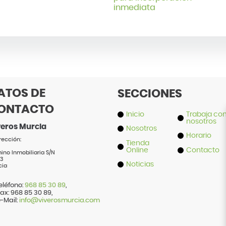
inmediata
ATOS DE
SECCIONES
ONTACTO
Inicio
Trabaja co
nosotros
veros Murcia
Nosotros
Horario
rección:
Tienda
Online
Contacto
no Inmobiliaria S/N
3
Noticias
cia
eléfono:
968 85 30 89
,
ax:
968 85 30 89
,
-Mail:
info@viverosmurcia.com