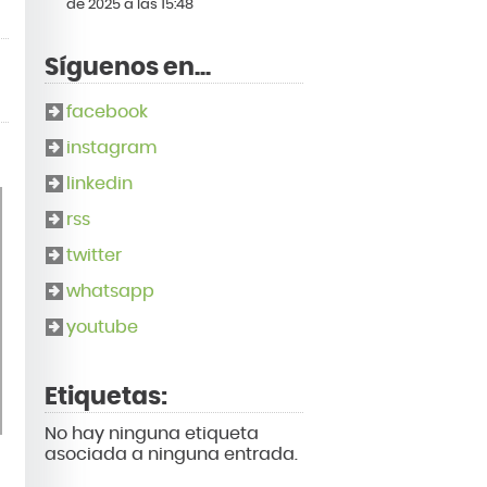
de 2025 a las 15:48
Síguenos en...
facebook
instagram
linkedin
rss
twitter
whatsapp
youtube
Etiquetas:
No hay ninguna etiqueta
asociada a ninguna entrada.