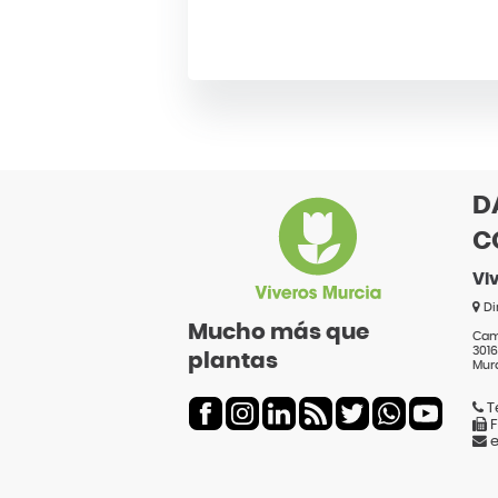
D
C
Vi
Di
Mucho más que
Cami
3016
plantas
Mur
T
F
e