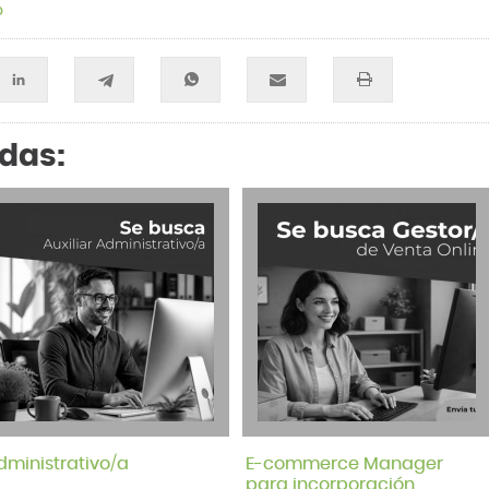
o
adas:
dministrativo/a
E-commerce Manager
para incorporación